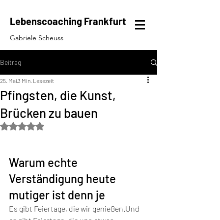
Lebenscoaching Frankfurt
Gabriele Scheuss
Beitrag
25. Mai
3 Min. Lesezeit
Pfingsten, die Kunst,
Brücken zu bauen
Mit NaN von 5 Sternen bewertet.
Warum echte 
Verständigung heute 
mutiger ist denn je
Es gibt Feiertage, die wir genießen.Und 