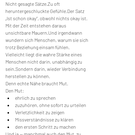
Nicht gesagte Sätze.Zu oft 
heruntergeschluckte Gefühle.Der Satz 
„Ist schon okay“, obwohl nichts okay ist.
Mit der Zeit entstehen daraus 
unsichtbare Mauern.Und irgendwann 
wundern sich Menschen, warum sie sich 
trotz Beziehung einsam fühlen.
Vielleicht liegt die wahre Stärke eines 
Menschen nicht darin, unabhängig zu 
sein.Sondern darin, wieder Verbindung 
herstellen zu können.
Denn echte Nähe braucht Mut.
Den Mut:
ehrlich zu sprechen
zuzuhören, ohne sofort zu urteilen
Verletzlichkeit zu zeigen
Missverständnisse zu klären
den ersten Schritt zu machen
Und ja — manchmal auch den Mut, zu 