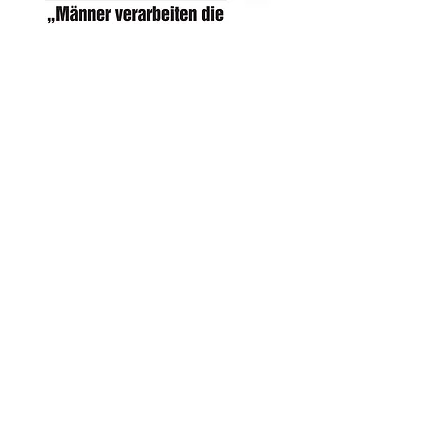
"Männer verarbeiten die Trennung erst
viel später"
(Copyright Rhein-Main EXTRA TIPP by
Kristina Bräutigam)