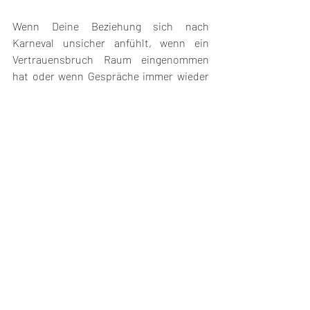
Wenn Deine Beziehung sich nach 
Karneval unsicher anfühlt, wenn ein 
Vertrauensbruch Raum eingenommen 
hat oder wenn Gespräche immer wieder 
eskalieren oder vermieden werden,
kann professionelle Begleitung helfen, 
Klarheit und Struktur in die Situation zu 
bringen.
In meiner Praxis in Frankfurt begleite ich 
Paare und Einzelpersonen dabei, 
Beziehungskrisen ehrlich zu reflektieren, 
Vertrauen wieder aufzubauen und 
tragfähige Lösungen zu entwickeln.
Du musst diese Phase nicht allein 
durchstehen.